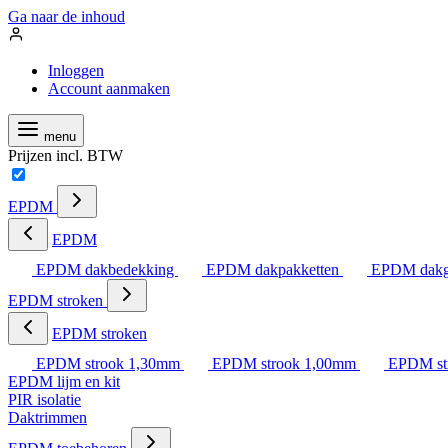
Ga naar de inhoud
Inloggen
Account aanmaken
menu
Prijzen incl. BTW
EPDM
EPDM
EPDM dakbedekking
EPDM dakpakketten
EPDM dakg
EPDM stroken
EPDM stroken
EPDM strook 1,30mm
EPDM strook 1,00mm
EPDM st
EPDM lijm en kit
PIR isolatie
Daktrimmen