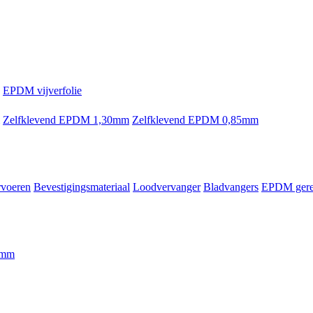
EPDM vijverfolie
Zelfklevend EPDM 1,30mm
Zelfklevend EPDM 0,85mm
voeren
Bevestigingsmateriaal
Loodvervanger
Bladvangers
EPDM gere
90mm