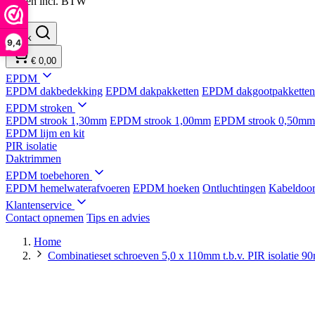
Prijzen incl. BTW
Zoek
9,4
€ 0,00
EPDM
EPDM dakbedekking
EPDM dakpakketten
EPDM dakgootpakketten
EPDM stroken
EPDM strook 1,30mm
EPDM strook 1,00mm
EPDM strook 0,50mm
EPDM lijm en kit
PIR isolatie
Daktrimmen
EPDM toebehoren
EPDM hemelwaterafvoeren
EPDM hoeken
Ontluchtingen
Kabeldoor
Klantenservice
Contact opnemen
Tips en advies
Home
Combinatieset schroeven 5,0 x 110mm t.b.v. PIR isolatie 