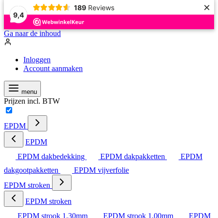
×
189
Reviews
9,4
Ga naar de inhoud
Inloggen
Account aanmaken
menu
Prijzen incl. BTW
EPDM
EPDM
EPDM dakbedekking
EPDM dakpakketten
EPDM
dakgootpakketten
EPDM vijverfolie
EPDM stroken
EPDM stroken
EPDM strook 1,30mm
EPDM strook 1,00mm
EPDM