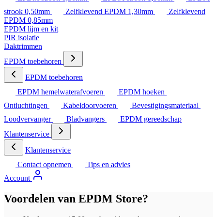
strook 0,50mm
Zelfklevend EPDM 1,30mm
Zelfklevend
EPDM 0,85mm
EPDM lijm en kit
PIR isolatie
Daktrimmen
EPDM toebehoren
EPDM toebehoren
EPDM hemelwaterafvoeren
EPDM hoeken
Ontluchtingen
Kabeldoorvoeren
Bevestigingsmateriaal
Loodvervanger
Bladvangers
EPDM gereedschap
Klantenservice
Klantenservice
Contact opnemen
Tips en advies
Account
Voordelen van EPDM Store?