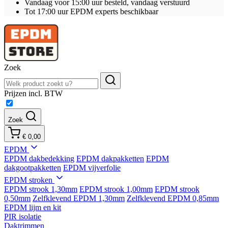
Vandaag voor 15:00 uur besteld, vandaag verstuurd
Tot 17:00 uur EPDM experts beschikbaar
Zoek
Prijzen incl. BTW
Zoek
€ 0,00
EPDM
EPDM dakbedekking
EPDM dakpakketten
EPDM
dakgootpakketten
EPDM vijverfolie
EPDM stroken
EPDM strook 1,30mm
EPDM strook 1,00mm
EPDM strook
0,50mm
Zelfklevend EPDM 1,30mm
Zelfklevend EPDM 0,85mm
EPDM lijm en kit
PIR isolatie
Daktrimmen