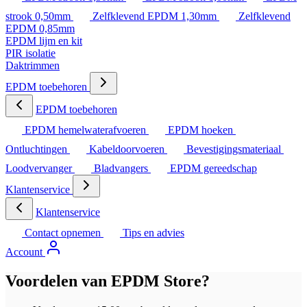
strook 0,50mm
Zelfklevend EPDM 1,30mm
Zelfklevend
EPDM 0,85mm
EPDM lijm en kit
PIR isolatie
Daktrimmen
EPDM toebehoren
EPDM toebehoren
EPDM hemelwaterafvoeren
EPDM hoeken
Ontluchtingen
Kabeldoorvoeren
Bevestigingsmateriaal
Loodvervanger
Bladvangers
EPDM gereedschap
Klantenservice
Klantenservice
Contact opnemen
Tips en advies
Account
Voordelen van EPDM Store?