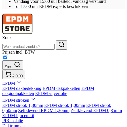
Vandaag voor 15:00 uur besteld, vandaag verstuurd
Tot 17:00 uur EPDM experts beschikbaar
Zoek
Prijzen incl. BTW
Zoek
€ 0,00
EPDM
EPDM dakbedekking
EPDM dakpakketten
EPDM
dakgootpakketten
EPDM vijverfolie
EPDM stroken
EPDM strook 1,30mm
EPDM strook 1,00mm
EPDM strook
0,50mm
Zelfklevend EPDM 1,30mm
Zelfklevend EPDM 0,85mm
EPDM lijm en kit
PIR isolatie
Daktrimmen