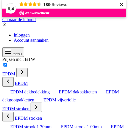
×
189
Reviews
9,4
Ga naar de inhoud
Inloggen
Account aanmaken
menu
Prijzen incl. BTW
EPDM
EPDM
EPDM dakbedekking
EPDM dakpakketten
EPDM
dakgootpakketten
EPDM vijverfolie
EPDM stroken
EPDM stroken
EPDM strook 1,30mm
EPDM strook 1,00mm
EPDM