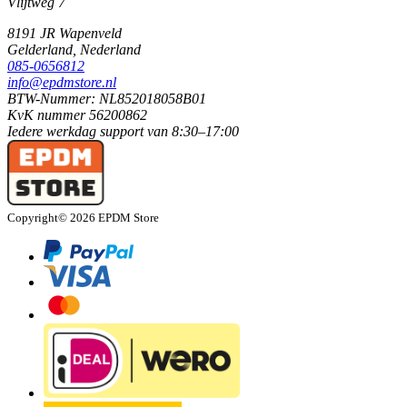
Vlijtweg 7
8191 JR
Wapenveld
Gelderland,
Nederland
085-0656812
info@epdmstore.nl
BTW-Nummer: NL852018058B01
KvK nummer 56200862
Iedere werkdag
support van
8:30–17:00
Copyright© 2026 EPDM Store