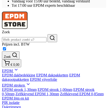
Vandaag voor 15:00 uur besteld, vandaag verstuurd
Tot 17:00 uur EPDM experts beschikbaar
Zoek
Prijzen incl. BTW
Zoek
€ 0,00
EPDM
EPDM dakbedekking
EPDM dakpakketten
EPDM
dakgootpakketten
EPDM vijverfolie
EPDM stroken
EPDM strook 1,30mm
EPDM strook 1,00mm
EPDM strook
0,50mm
Zelfklevend EPDM 1,30mm
Zelfklevend EPDM 0,85mm
EPDM lijm en kit
PIR isolatie
Daktrimmen