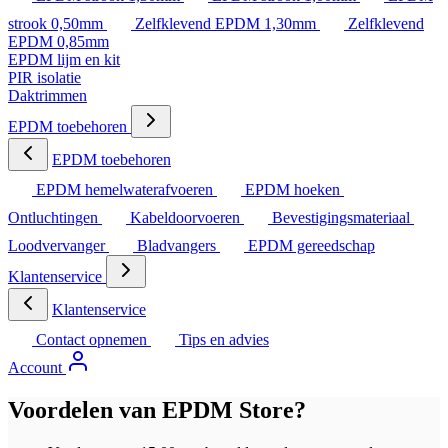
strook 0,50mm
Zelfklevend EPDM 1,30mm
Zelfklevend
EPDM 0,85mm
EPDM lijm en kit
PIR isolatie
Daktrimmen
EPDM toebehoren
EPDM toebehoren
EPDM hemelwaterafvoeren
EPDM hoeken
Ontluchtingen
Kabeldoorvoeren
Bevestigingsmateriaal
Loodvervanger
Bladvangers
EPDM gereedschap
Klantenservice
Klantenservice
Contact opnemen
Tips en advies
Account
Voordelen van EPDM Store?