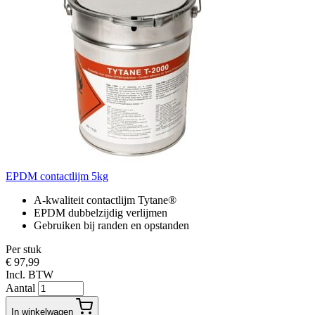
EPDM contactlijm 5kg
A-kwaliteit contactlijm Tytane®
EPDM dubbelzijdig verlijmen
Gebruiken bij randen en opstanden
Per stuk
€ 97,99
Incl. BTW
Aantal
In winkelwagen