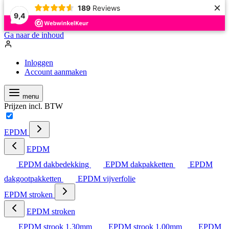
×
189
Reviews
9,4
Ga naar de inhoud
Inloggen
Account aanmaken
menu
Prijzen incl. BTW
EPDM
EPDM
EPDM dakbedekking
EPDM dakpakketten
EPDM
dakgootpakketten
EPDM vijverfolie
EPDM stroken
EPDM stroken
EPDM strook 1,30mm
EPDM strook 1,00mm
EPDM