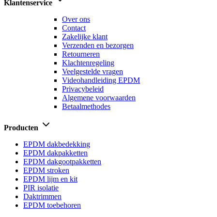
Klantenservice
Over ons
Contact
Zakelijke klant
Verzenden en bezorgen
Retourneren
Klachtenregeling
Veelgestelde vragen
Videohandleiding EPDM
Privacybeleid
Algemene voorwaarden
Betaalmethodes
Producten
EPDM dakbedekking
EPDM dakpakketten
EPDM dakgootpakketten
EPDM stroken
EPDM lijm en kit
PIR isolatie
Daktrimmen
EPDM toebehoren