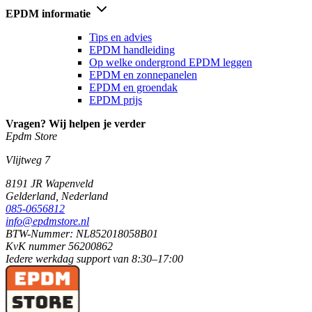
EPDM informatie
Tips en advies
EPDM handleiding
Op welke ondergrond EPDM leggen
EPDM en zonnepanelen
EPDM en groendak
EPDM prijs
Vragen? Wij helpen je verder
Epdm Store
Vlijtweg 7
8191 JR
Wapenveld
Gelderland,
Nederland
085-0656812
info@epdmstore.nl
BTW-Nummer: NL852018058B01
KvK nummer 56200862
Iedere werkdag
support van
8:30–17:00