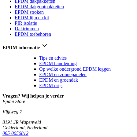
EPDM dakpakketten
EPDM dakgootpakketten
EPDM stroken
EPDM lijm en kit
PIR isolatie
Daktrimmen
EPDM toebehoren
EPDM informatie
Tips en advies
EPDM handleiding
Op welke ondergrond EPDM leggen
EPDM en zonnepanelen
EPDM en groendak
EPDM prijs
Vragen? Wij helpen je verder
Epdm Store
Vlijtweg 7
8191 JR
Wapenveld
Gelderland,
Nederland
085-0656812