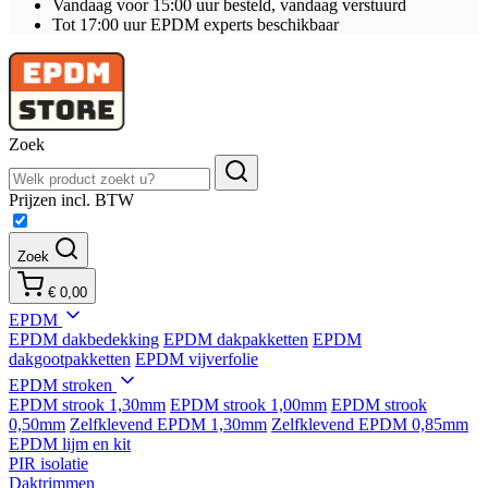
Vandaag voor 15:00 uur besteld, vandaag verstuurd
Tot 17:00 uur EPDM experts beschikbaar
Zoek
Prijzen incl. BTW
Zoek
€ 0,00
EPDM
EPDM dakbedekking
EPDM dakpakketten
EPDM
dakgootpakketten
EPDM vijverfolie
EPDM stroken
EPDM strook 1,30mm
EPDM strook 1,00mm
EPDM strook
0,50mm
Zelfklevend EPDM 1,30mm
Zelfklevend EPDM 0,85mm
EPDM lijm en kit
PIR isolatie
Daktrimmen