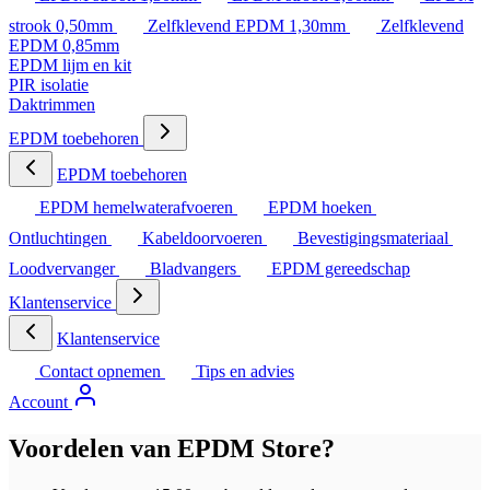
strook 0,50mm
Zelfklevend EPDM 1,30mm
Zelfklevend
EPDM 0,85mm
EPDM lijm en kit
PIR isolatie
Daktrimmen
EPDM toebehoren
EPDM toebehoren
EPDM hemelwaterafvoeren
EPDM hoeken
Ontluchtingen
Kabeldoorvoeren
Bevestigingsmateriaal
Loodvervanger
Bladvangers
EPDM gereedschap
Klantenservice
Klantenservice
Contact opnemen
Tips en advies
Account
Voordelen van EPDM Store?