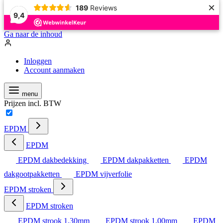
×
189
Reviews
9,4
Ga naar de inhoud
Inloggen
Account aanmaken
menu
Prijzen incl. BTW
EPDM
EPDM
EPDM dakbedekking
EPDM dakpakketten
EPDM
dakgootpakketten
EPDM vijverfolie
EPDM stroken
EPDM stroken
EPDM strook 1,30mm
EPDM strook 1,00mm
EPDM