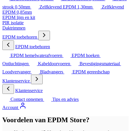
strook 0,50mm
Zelfklevend EPDM 1,30mm
Zelfklevend
EPDM 0,85mm
EPDM lijm en kit
PIR isolatie
Daktrimmen
EPDM toebehoren
EPDM toebehoren
EPDM hemelwaterafvoeren
EPDM hoeken
Ontluchtingen
Kabeldoorvoeren
Bevestigingsmateriaal
Loodvervanger
Bladvangers
EPDM gereedschap
Klantenservice
Klantenservice
Contact opnemen
Tips en advies
Account
Voordelen van EPDM Store?