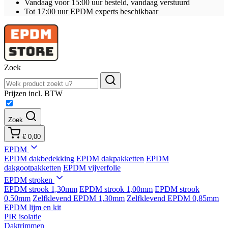
Vandaag voor 15:00 uur besteld, vandaag verstuurd
Tot 17:00 uur EPDM experts beschikbaar
Zoek
Prijzen incl. BTW
Zoek
€ 0,00
EPDM
EPDM dakbedekking
EPDM dakpakketten
EPDM
dakgootpakketten
EPDM vijverfolie
EPDM stroken
EPDM strook 1,30mm
EPDM strook 1,00mm
EPDM strook
0,50mm
Zelfklevend EPDM 1,30mm
Zelfklevend EPDM 0,85mm
EPDM lijm en kit
PIR isolatie
Daktrimmen