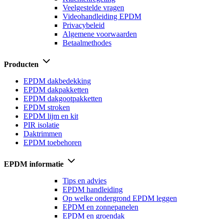
Veelgestelde vragen
Videohandleiding EPDM
Privacybeleid
Algemene voorwaarden
Betaalmethodes
Producten
EPDM dakbedekking
EPDM dakpakketten
EPDM dakgootpakketten
EPDM stroken
EPDM lijm en kit
PIR isolatie
Daktrimmen
EPDM toebehoren
EPDM informatie
Tips en advies
EPDM handleiding
Op welke ondergrond EPDM leggen
EPDM en zonnepanelen
EPDM en groendak