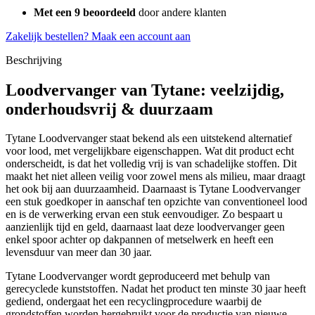
Met een 9 beoordeeld
door andere klanten
Zakelijk bestellen?
Maak een account aan
Beschrijving
Loodvervanger van Tytane: veelzijdig,
onderhoudsvrij & duurzaam
Tytane Loodvervanger staat bekend als een uitstekend alternatief
voor lood, met vergelijkbare eigenschappen. Wat dit product echt
onderscheidt, is dat het volledig vrij is van schadelijke stoffen. Dit
maakt het niet alleen veilig voor zowel mens als milieu, maar draagt
het ook bij aan duurzaamheid. Daarnaast is Tytane Loodvervanger
een stuk goedkoper in aanschaf ten opzichte van conventioneel lood
en is de verwerking ervan een stuk eenvoudiger. Zo bespaart u
aanzienlijk tijd en geld, daarnaast laat deze loodvervanger geen
enkel spoor achter op dakpannen of metselwerk en heeft een
levensduur van meer dan 30 jaar.
Tytane Loodvervanger wordt geproduceerd met behulp van
gerecyclede kunststoffen. Nadat het product ten minste 30 jaar heeft
gediend, ondergaat het een recyclingprocedure waarbij de
grondstoffen worden hergebruikt voor de productie van nieuwe