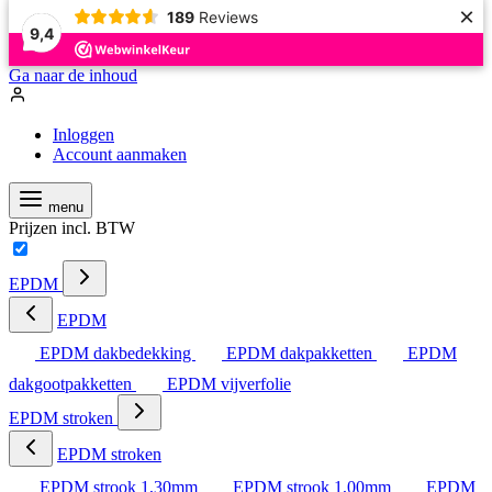
×
189
Reviews
9,4
Ga naar de inhoud
Inloggen
Account aanmaken
menu
Prijzen incl. BTW
EPDM
EPDM
EPDM dakbedekking
EPDM dakpakketten
EPDM
dakgootpakketten
EPDM vijverfolie
EPDM stroken
EPDM stroken
EPDM strook 1,30mm
EPDM strook 1,00mm
EPDM