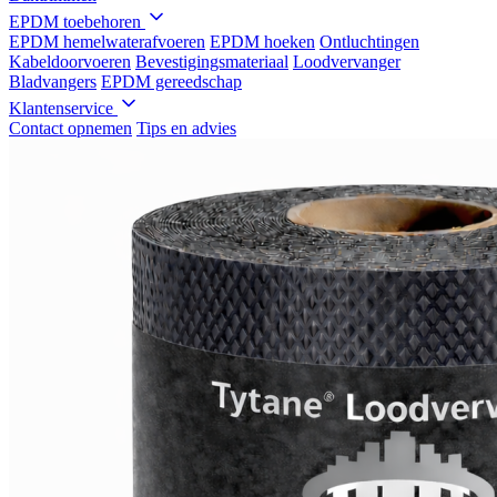
EPDM toebehoren
EPDM hemelwaterafvoeren
EPDM hoeken
Ontluchtingen
Kabeldoorvoeren
Bevestigingsmateriaal
Loodvervanger
Bladvangers
EPDM gereedschap
Klantenservice
Contact opnemen
Tips en advies